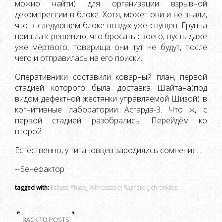
можно найти) для организации взрывной
декомпрессии в блоке. Хотя, может они и не знали,
что в следующем блоке воздух уже спущен. Группа
пришла к решению, что бросать своего, пусть даже
уже мёртвого, товарища они тут не будут, после
чего и отправилась на его поиски.
Оперативники составили коварный план, первой
стадией которого была доставка Шайтана(под
видом дефектной жестянки управляемой Шизой) в
когнитивные лаборатории Асгарда-3. Что ж, с
первой стадией разобрались. Перейдём ко
второй...
Естественно, у титановцев зародились сомнения...
--Бенефактор
tagged with:
Eclipse Phase
,
Witnesses of Ragnarok
,
chronicles
BACK TO POSTS