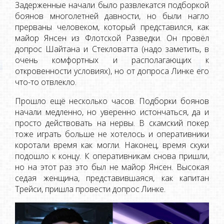
Задерженные начали было развлекатся подборкой
боянов многолетней давности, но были нагло
прерваны человеком, который представился, как
майор Янсен из Флотской Разведки. Он провёл
допрос Шайтана и Стекловатта (надо заметить, в
очень комфортных и располагающих к
откровенности условиях), но от допроса Линке его
что-то отвлекло.
Прошло ещё несколько часов. Подборки боянов
начали медленно, но уверенно истончаться, да и
просто действовать на нервы. В скамский покер
тоже играть больше не хотелось и оперативники
коротали время как могли. Наконец, время скуки
подошло к концу. К оперативникам снова пришли,
но на этот раз это был не майор Янсен. Высокая
седая женщина, представившаяся, как капитан
Трейси, пришла провести допрос Линке.