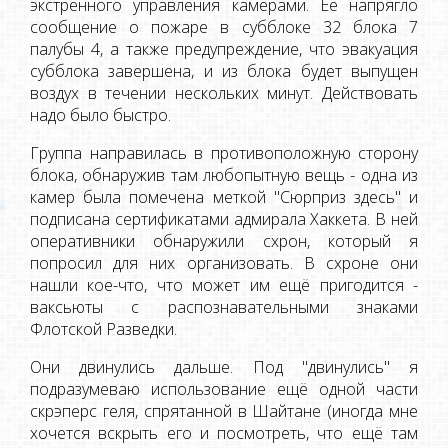
экстренного управления камерами. Её напрягло
сообщение о пожаре в субблоке 32 блока 7
палубы 4, а также предупреждение, что эвакуация
субблока завершена, и из блока будет выпущен
воздух в течении нескольких минут. Действовать
надо было быстро.
Группа направилась в противоположную сторону
блока, обнаружив там любопытную вещь - одна из
камер была помечена меткой "Сюрприз здесь" и
подписана сертификатами адмирала Хаккета. В ней
оперативники обнаружили схрон, который я
попросил для них организовать. В схроне они
нашли кое-что, что может им ещё пригодится -
ваксьюты с распознавательными знаками
Флотской Разведки.
Они двинулись дальше. Под "двинулись" я
подразумеваю использование ещё одной части
скрэперс геля, спрятанной в Шайтане (иногда мне
хочется вскрыть его и посмотреть, что ещё там