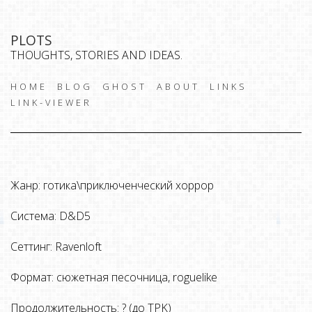
PLOTS
THOUGHTS, STORIES AND IDEAS.
HOME
BLOG
GHOST
ABOUT
LINKS
LINK-VIEWER
Жанр: готика\приключенческий хоррор
Система: D&D5
Сеттинг: Ravenloft
Формат: сюжетная песочница, roguelike
Продолжительность: ? (до TPK)