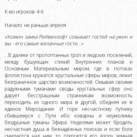
К-во игроков: 4-6
Начало: не раньше апреля
«Хозяин замка Рейвенлофт созывает гостей на ужин и
вы - его самые желанные гости...»
…В далеке от протоптанных троп и людских поселений,
между бушующих стихий Внутренних планов и
Основным Материальным миром, где в потоках
флогистона кружатся хрустальные сферы миров, лежит
безграничное царство возможностей. Омывая своими
радужными туманами своды хрустальных сфер оно
дарует бесстрашным странникам возможность
переходить из одного мира в другой, обедняя их в
единое Мироздание. И горе несчастному путнику
сбившемуся с Пути ибо коварны и неумолимы
бездушные туманы Эфира. Неделями может бродить
несчастная душа в безнадёжных поисках и если боги
смилуются над ним, то откроется его взору земная