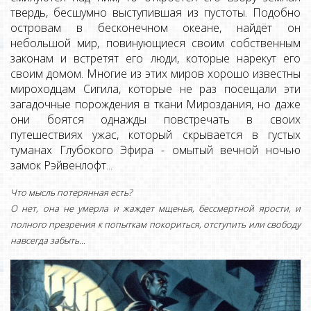
твердь, бесшумно выступившая из пустоты. Подобно
островам в бесконечном океане, найдёт он
небольшой мир, повинующиеся своим собственным
законам и встретят его люди, которые нарекут его
своим домом. Многие из этих миров хорошо известны
мироходцам Сигила, которые не раз посещали эти
загадочные порождения в ткани Мироздания, но даже
они боятся однажды повстречать в своих
путешествиях ужас, который скрывается в густых
туманах Глубокого Эфира - омытый вечной ночью
замок Рэйвенлофт...
Что мысль потерянная есть?
О нет, она не умерла и жаждет мщенья, бессмертной ярости, и
полного презрения к попыткам покориться, отступить или свободу
навсегда забыть...