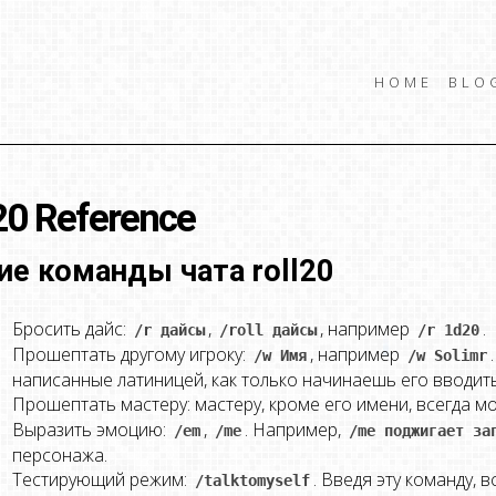
HOME
BLO
20 Reference
е команды чата roll20
Бросить дайс:
,
, например
.
/r дайсы
/roll дайсы
/r 1d20
Прошептать другому игроку:
, например
/w Имя
/w Solimr
написанные латиницей, как только начинаешь его вводит
Прошептать мастеру: мастеру, кроме его имени, всегда
Выразить эмоцию:
,
. Например,
/em
/me
/me поджигает за
персонажа.
Тестирующий режим:
. Введя эту команду,
/talktomyself