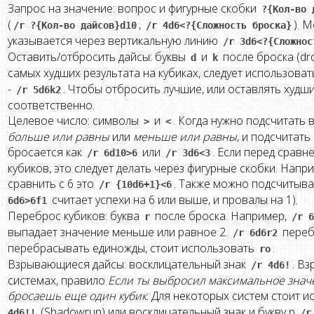
Запрос на значение: вопрос и фигурные скобки
?{Кол-во 
(
,
). 
/r ?{Кол-во дайсов}d10
/r 4d6<?{Сложность броска}
указывается через вертикальную линию
/r 3d6<?{Сложнос
Оставить/отбросить дайсы: буквы
и
после броска (dr
d
k
самых худших результата на кубиках, следует использова
-
. Чтобы отбросить лучшие, или оставлять худш
/r 5d6k2
соответственно.
Целевое число: символы
и
. Когда нужно подсчитать 
>
<
больше или равны
или
меньше или равны
, и подсчитат
бросается как
или
. Если перед срав
/r 6d10>6
/r 3d6<3
кубиков, это следует делать через фигурные скобки. Напр
сравнить с 6 это
. Также можно подсчитыв
/r {10d6+1}<6
считает успехи на 6 или выше, и провалы на 1).
6d6>6f1
Переброс кубиков: буква
после броска. Например,
r
/r 6
выпадает значение меньше или равное 2.
переб
/r 6d6r2
перебрасывать единожды, стоит использовать
.
ro
Взрывающиеся дайсы: восклицательный знак
. В
/r 4d6!
системах, правило
Если ты выбросил максимальное значени
бросаешь еще один кубик
. Для некоторых систем стоит 
(Shadowrun) или восклицательный знак и букву p
4d6!!
/r