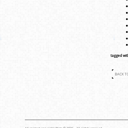
tagged wit
BACK T