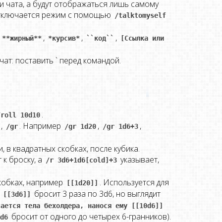
и чата, а будут отображаться лишь самому
 Отключается режим с помощью
/talktomyself 
н
,
,
,
**жирный**
*курсив*
``код``
[Ссылка или 
чат: поставить ` перед командой.
.
/roll 10d10
,
. Например
,
,
/gr
/gr 1d20
/gr 1d6+3
 в квадратных скобках, после кубика.
 к броску, а
указывает,
/r 3d6+1d6[cold]+3
кобках, например
. Используется для
[[1d20]]
бросит 3 раза по 3d6, но выглядит
 [[3d6]]
ается тела бехолдера, нанося ему [[10d6]] 
бросит от одного до четырех 6-гранников).
d6