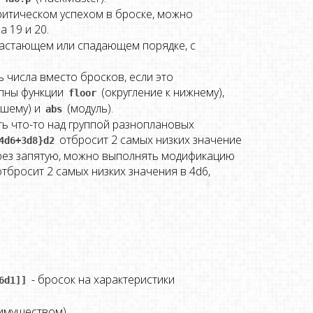
критическом успехом в броске, можно
а 19 и 20.
растающем или спадающем порядке, с
 числа вместо бросков, если это
упны функции
(округление к нижнему),
floor
йшему) и
(модуль).
abs
ть что-то над группой разноплановых
отбросит 2 самых низких значение
4d6+3d8}d2
ерез запятую, можно выполнять модификацию
тбросит 2 самых низких значения в 4d6,
- бросок на характеристики
6d1]]
еимуществом)