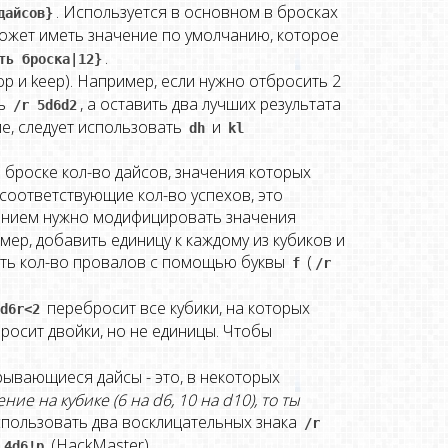
. Используется в основном в бросках
дайсов}
Может иметь значение по умолчанию, которое
.
ть броска|12}
op и keep). Например, если нужно отбросить 2
ть
, а оставить два лучших результата
/r 5d6d2
ие, следует использовать
и
dh
kl
в броске кол-во дайсов, значения которых
ь соответствующие кол-во успехов, это
нением нужно модифицировать значения
имер, добавить единицу к каждому из кубиков и
ать кол-во провалов с помощью буквы
(
f
/r 
перебросит все кубики, на которых
d6r<2
росит двойки, но не единицы. Чтобы
зрывающиеся дайсы - это, в некоторых
е на кубике (6 на d6, 10 на d10), то ты
использовать два восклицательных знака
/r 
(HackMaster).
 4d6!p