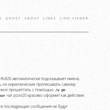
G
GHOST
ABOUT
LINKS
LINK-VIEWER
. Roll20 автоматически подсказывает имена,
ь, но кириллические прописывать самому.
 можно прошептать с помощью
.
/w gm
чат ролл20 красиво оформит как действие
пал
 все последующие сообщения не будут