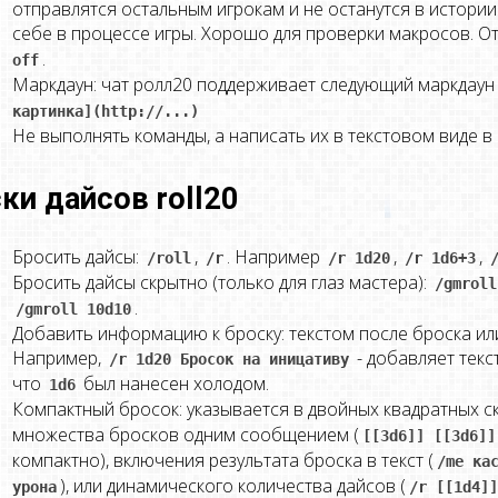
отправлятся остальным игрокам и не останутся в истории
себе в процессе игры. Хорошо для проверки макросов.
.
off
Маркдаун: чат ролл20 поддерживает следующий маркдау
картинка](http://...)
Не выполнять команды, а написать их в текстовом виде в 
ки дайсов roll20
Бросить дайсы:
,
. Например
,
,
/roll
/r
/r 1d20
/r 1d6+3
Бросить дайсы скрытно (только для глаз мастера):
/gmroll
.
/gmroll 10d10
Добавить информацию к броску: текстом после броска или,
Например,
- добавляет текст
/r 1d20 Бросок на иницативу
что
был нанесен холодом.
1d6
Компактный бросок: указывается в двойных квадратных с
множества бросков одним сообщением (
[[3d6]] [[3d6]]
компактно), включения результата броска в текст (
/me кас
), или динамического количества дайсов (
урона
/r [[1d4]]