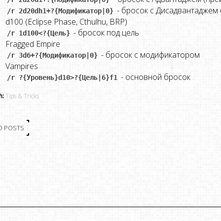
- бросок с Дисадвантаджем 
/r 2d20dh1+?{Модификатор|0}
d100 (Eclipse Phase, Cthulhu, BRP)
- бросок под цель
/r 1d100<?{Цель}
Fragged Empire
- бросок с модификатором
/r 3d6+?{Модификатор|0}
Vampires
- основной бросок
/r ?{Уровень}d10>?{Цель|6}f1
h:
Tips & Tricks
O POSTS