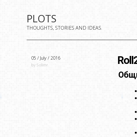
PLOTS
THOUGHTS, STORIES AND IDEAS.
Roll
05 / July / 2016
by Solimr
Общи