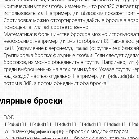
Критический успех: чтобы изменить, что ролл20 считает 
использовать
. Например,
покажет крит н
cs
/r 1d20cs>19
Сортировка: можно отсортировать дайсы в броске в воз
помощью
или
соответственно.
s
sd
Математика: в большинстве бросков можно использовать
необходимо, например
(отобразит 8). Также дост
/r 3+5
(округление к верхнему),
(округление к ближа
ceil
round
Группировка броска: фигурные скобки. Если следует сдела
бросоков, их можно обьединить в группу. Например,
/r {
среди выброшенных на всех семи кубах. Указав группу ч
над каждой частью отдельно. Например,
о
/r {4d6,3d8}d2
потом в 3d8, а потом обьединит оба броска.
улярные броски
D&D
[[4d6d1]] [[4d6d1]] [[4d6d1]] [[4d6d1]] [[4d6d1]] [[4d
- бросок с модификатором
/r 1d20+?{Модификатор|0}
- бросок с Адвантаджем (пр
/r 2d20d1+?{Модификатор|0}