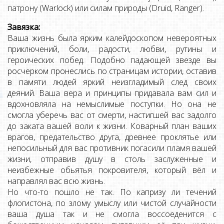
патрону (Warlock) или силам природы (Druid, Ranger).
Завязка:
Ваша жизнь была ярким калейдоскопом невероятных
приключений, боли, радости, любви, рутины и
героических побед. Подобно падающей звезде вы
росчерком пронеслись по страницам истории, оставив
в памяти людей яркий неизгладимый след своих
деяний. Ваша вера и принципы придавала вам сил и
вдохновляла на немыслимые поступки. Но она не
смогла уберечь вас от смерти, настигшей вас задолго
до заката вашей воли к жизни. Коварный план ваших
врагов, предательство друга, древнее проклятье или
непосильный для вас противник погасили пламя вашей
жизни, отправив душу в столь заслуженные и
неизбежные обьятья покровителя, который вёл и
направлял вас всю жизнь.
Но что-то пошло не так. По капризу ли течений
флогистона, по злому умыслу или чистой случайности
ваша душа так и не смогла воссоеденится с