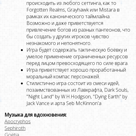
происходить из любого сеттинга, как то
Forgotten Realms, Grayhawk или Mistara в
рамках их канонического таймлайна.
Возможно и даже приветствуется
привлечение богов из разных пантеонов, что
бы создать у других игроков чувство
незнакомого и непонятного.
Игра будет содержать тактическую боёвку и
умелое применение ограниченных ресурсов
перед лицом превосходящего по силе врага.
Игра приветствует хорошо проработанный
моральный компас персонажей.
Стилистично игра состоит из смеси идей,
позаимствованных из Лавкрафта, Dark Souls,
"Night Land" by W.H.Hodgson, "Dying Earth" by
Jack Vance и арта Seb McKinnon'a
Музыка для вдохновения:
Apocryphos
Sephiroth
Goëtia