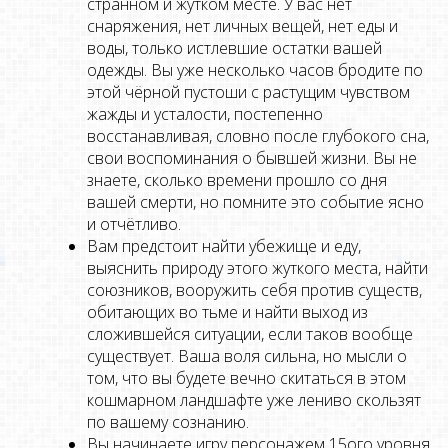
странном и жутком месте. У вас нет
снаряжения, нет личных вещей, нет еды и
воды, только истлевшие остатки вашей
одежды. Вы уже несколько часов бродите по
этой чёрной пустоши с растущим чувством
жажды и усталости, постепенно
восстанавливая, словно после глубокого сна,
свои воспоминания о бывшей жизни. Вы не
знаете, сколько времени прошло со дня
вашей смерти, но помните это событие ясно
и отчётливо.
Вам предстоит найти убежище и еду,
выяснить природу этого жуткого места, найти
союзников, вооружить себя против существ,
обитающих во тьме и найти выход из
сложившейся ситуации, если таков вообще
существует. Ваша воля сильна, но мысли о
том, что вы будете вечно скитаться в этом
кошмарном ландшафте уже лениво скользят
по вашему сознанию.
Вы начинаете игру персонажем 15ого уровня.