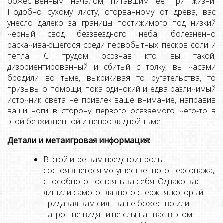
божественным началом, питавшим её при жизни.
Подобно сухому листу, оторванному от древа, вас
унесло далеко за границы постижимого под низкий
чёрный свод беззвёздного неба, болезненно
раскачивающегося среди первобытных песков соли и
пепла. С трудом осознав кто вы такой,
дизориентированный и сбитый с толку, вы часами
бродили во тьме, выкрикивая то ругательства, то
призывы о помощи, пока одинокий и едва различимый
источник света не привлёк ваше внимание, направив
ваши ноги в сторону первого осязаемого чего-то в
этой безжизненной и непроглядной тьме.
Детали и метаигровая информация:
В этой игре вам предстоит роль
состоявшегося могущественного персонажа,
способного постоять за себя. Однако вас
лишили самого главного стержня, который
придавал вам сил - ваше божество или
патрон не видят и не слышат вас в этом