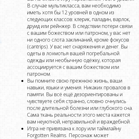
В случае мультикласса, вам необходимо
иметь хотя бы 12 уровней в одном из
следующих классов: клерик, паладин, варлок,
друид или рейнжер. В следствии потери связи
с вашим божеством или патроном, у вас нет
ни одного слота заклинаний, кроме фокусов
(cantrips). У вас нет снаряжения и денег. Вы
одеты в лохмотья вашей погребальной
одежды или необычную одёжку, которая
ассоциируется с вашим божеством или
патроном.
Вы помните свою прежнюю жизнь, ваши
навыки, языки и умения. Никаких провалов в
памяти. Вы всё ещё дезориентированы и
чувствуете себя странно, словно очнулись
после длительной болезни или глубокого сна.
Сама ткань реальности этого места кажется
вам неуютной, неправильной и враждебной.
Игра не привязана к лору или таймлайну
Forgotten Realms. Персонаж может