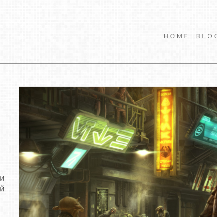
HOME
BLO
 и
й