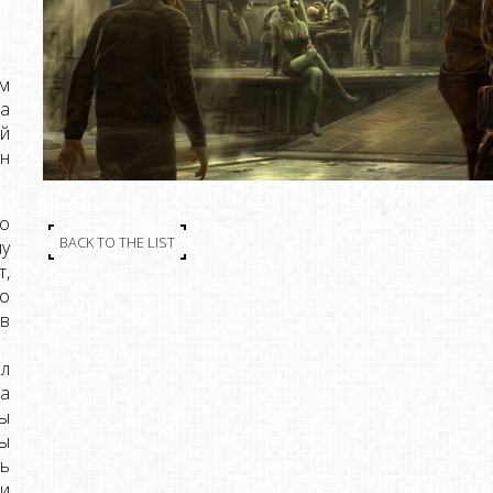
им
за
ой
ин
то
BACK TO THE LIST
у
т,
о
в
ёл
а
ы
ы
ть
и