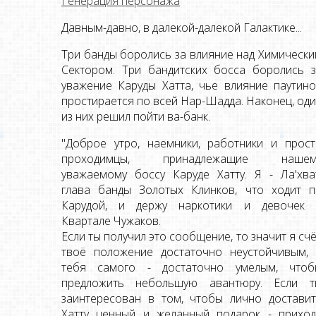
Генерация персонажа
Давным-давно, в далекой-далекой Галактике...
Три банды боролись за влияние над Химическ
Сектором. Три бандитских босса боролись 
уважение Каруды Хатта, чье влияние паутин
простирается по всей Нар-Шадда. Наконец, од
из них решил пойти ва-банк.
"Доброе утро, наемники, работники и прос
проходимцы, принадлежащие нашем
уважаемому боссу Каруде Хатту. Я - Ла'хва
глава банды Золотых Клинков, что ходит п
Карудой, и держу наркотики и девочек 
Квартале Чужаков.
Если ты получил это сообщение, то значит я сч
твоё положение достаточно неустойчивым, 
тебя самого - достаточно умелым, чтоб
предложить небольшую авантюру. Если т
заинтересован в том, чтобы лично достави
Хатту ценный и желанный подарок - приход